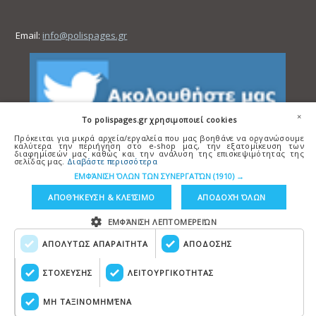
Email:
info@polispages.gr
×
To polispages.gr χρησιμοποιεί cookies
Πρόκειται για μικρά αρχεία/εργαλεία που μας βοηθάνε να οργανώσουμε
καλύτερα την περιήγηση στο e-shop μας, την εξατομίκευση των
διαφημίσεών μας καθώς και την ανάλυση της επισκεψιμότητας της
σελίδας μας.
Διαβάστε περισσότερα
ΕΜΦΆΝΙΣΗ ΌΛΩΝ ΤΩΝ ΣΥΝΕΡΓΑΤΏΝ
(1910) →
ΑΠΟΘΉΚΕΥΣΗ & ΚΛΕΊΣΙΜΟ
ΑΠΟΔΟΧΉ ΌΛΩΝ
ΕΜΦΆΝΙΣΗ ΛΕΠΤΟΜΕΡΕΙΏΝ
ΑΠΟΛΥΤΩΣ ΑΠΑΡΑΙΤΗΤΑ
ΑΠΟΔΟΣΗΣ
Copyright © polispages.gr
Κατασκευή ιστοσελίδων
HellasSITES
ΣΤΟΧΕΥΣΗΣ
ΛΕΙΤΟΥΡΓΙΚΟΤΗΤΑΣ
ΜΗ ΤΑΞΙΝΟΜΗΜΈΝΑ