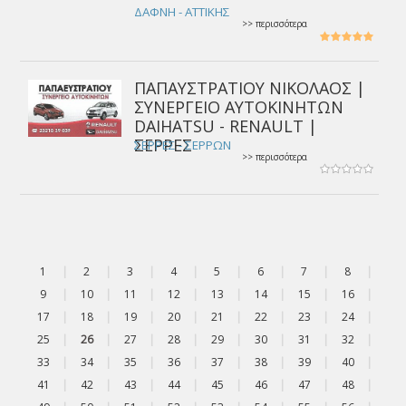
ΔΑΦΝΗ - ΑΤΤΙΚΗΣ
>> περισσότερα
ΠΑΠΑΥΣΤΡΑΤΙΟΥ ΝΙΚΟΛΑΟΣ |
ΣΥΝΕΡΓΕΙΟ ΑΥΤΟΚΙΝΗΤΩΝ
DAIHATSU - RENAULT |
ΣΕΡΡΕΣ
ΣΕΡΡΕΣ - ΣΕΡΡΩΝ
>> περισσότερα
1
|
2
|
3
|
4
|
5
|
6
|
7
|
8
|
9
|
10
|
11
|
12
|
13
|
14
|
15
|
16
|
17
|
18
|
19
|
20
|
21
|
22
|
23
|
24
|
25
|
26
|
27
|
28
|
29
|
30
|
31
|
32
|
33
|
34
|
35
|
36
|
37
|
38
|
39
|
40
|
41
|
42
|
43
|
44
|
45
|
46
|
47
|
48
|