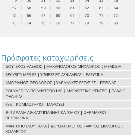
49
|
50
|
51
|
52
|
53
|
54
|
55
|
56
|
57
|
58
|
59
|
60
|
61
|
62
|
63
|
64
|
65
|
66
|
67
|
68
|
69
|
70
|
71
|
72
|
73
|
74
|
75
|
76
|
77
|
78
|
79
|
80
|
Πρόσφατες καταχωρήσεις
ΔΟΥΓΕΚΟΣ ΑΛΕΞΙΟΣ | ΜΗΧΑΝΟΛΟΓΟΣ ΜΗΧΑΝΙΚΟΣ | ΜΕΛΙΣΣΙΑ
SECYRITY MPS ΕΕ | ΥΠΗΡΕΣΙΕΣ ΑΣΦΑΛΕΙΑΣ | ΕΛΕΥΣΙΝΑ
ΑΜΟΡΙΑΝΟΣ ΘΕΟΔΩΡΟΣ | ΥΔΡΑΥΛΙΚΕΣ ΕΡΓΑΣΙΕΣ | ΠΕΙΡΑΙΑΣ
POLYMEDICA ΠΟΛΥΪΑΤΡΕΙΟ Ι ΑΕ | ΔΙΑΓΝΩΣΤΙΚΟ ΚΕΝΤΡΟ | ΠΑΛΑΙΟ
ΦΑΛΗΡΟ
FSS | ΚΟΜΜΩΤΗΡΙΟ | ΜΑΡΟΥΣΙ
Θ. ΣΔΡΑΛΙΑ ΑΘ.ΚΑΤΣΙΓΙΑΝΝΗΣ ΚΑΙ ΣΙΑ ΟΕ | ΦΑΡΜΑΚΕΙΟ |
ΠΕΤΡΑΛΩΝΑ
ΜΑΝΤΟΠΟΥΛΟΥ ΤΑΝΙΑ | ΔΕΡΜΑΤΟΛΟΓΟΣ - ΑΦΡΟΔΙΣΙΟΛΟΓΟΣ |
ΧΟΛΑΡΓΟΣ