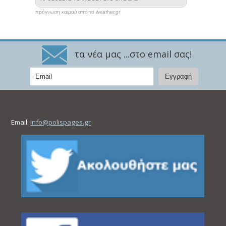
πρόγνωση καιρού από το weather.gr
τα νέα μας ...στο email σας!
Email:
info@polispages.gr