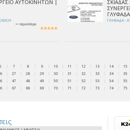
ΡΓΕΙΟ ΑΥΤΟΚΙΝΗΤΩΝ |
ΣΚΙΑΔΑΣ 
ΣΥΝΕΡΓΕ
ΓΛΥΦΑΔ
ΚΛΕΙΟΥ
ΓΛΥΦΑΔΑ - Α
>> περισσότερα
6
|
7
|
8
|
9
|
10
|
11
|
12
|
13
|
14
|
15
6
|
27
|
28
|
29
|
30
|
31
|
32
|
33
|
34
|
35
6
|
47
|
48
|
49
|
50
|
51
|
52
|
53
|
54
|
55
6
|
67
|
68
|
69
|
70
|
71
|
72
|
73
|
74
|
75
εις
ΗΧΑΝΙΚΟΣ | ΜΕΛΙΣΣΙΑ