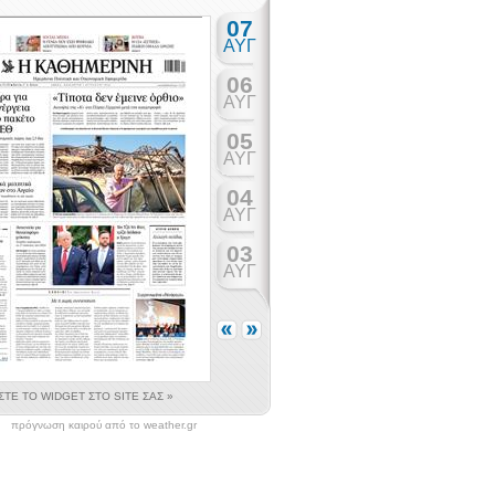
πρόγνωση καιρού από το weather.gr