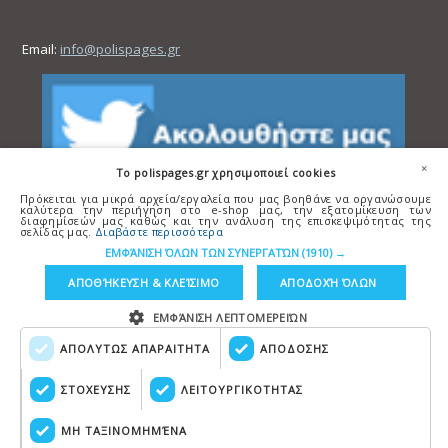
Email:
info@polispages.gr
×
To polispages.gr χρησιμοποιεί cookies
Πρόκειται για μικρά αρχεία/εργαλεία που μας βοηθάνε να οργανώσουμε
καλύτερα την περιήγηση στο e-shop μας, την εξατομίκευση των
διαφημίσεών μας καθώς και την ανάλυση της επισκεψιμότητας της
σελίδας μας.
Διαβάστε περισσότερα
ΕΜΦΆΝΙΣΗ ΌΛΩΝ ΤΩΝ ΣΥΝΕΡΓΑΤΏΝ
(1910) →
ΑΠΟΘΉΚΕΥΣΗ & ΚΛΕΊΣΙΜΟ
ΑΠΟΔΟΧΉ ΌΛΩΝ
ΕΜΦΆΝΙΣΗ ΛΕΠΤΟΜΕΡΕΙΏΝ
ΑΠΟΛΥΤΩΣ ΑΠΑΡΑΙΤΗΤΑ
ΑΠΟΔΟΣΗΣ
Copyright © polispages.gr
Κατασκευή ιστοσελίδων
HellasSITES
ΣΤΟΧΕΥΣΗΣ
ΛΕΙΤΟΥΡΓΙΚΟΤΗΤΑΣ
ΜΗ ΤΑΞΙΝΟΜΗΜΈΝΑ