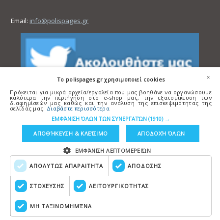
Email:
info@polispages.gr
×
To polispages.gr χρησιμοποιεί cookies
Πρόκειται για μικρά αρχεία/εργαλεία που μας βοηθάνε να οργανώσουμε
καλύτερα την περιήγηση στο e-shop μας, την εξατομίκευση των
διαφημίσεών μας καθώς και την ανάλυση της επισκεψιμότητας της
σελίδας μας.
Διαβάστε περισσότερα
ΕΜΦΆΝΙΣΗ ΌΛΩΝ ΤΩΝ ΣΥΝΕΡΓΑΤΏΝ
(1910) →
ΑΠΟΘΉΚΕΥΣΗ & ΚΛΕΊΣΙΜΟ
ΑΠΟΔΟΧΉ ΌΛΩΝ
ΕΜΦΆΝΙΣΗ ΛΕΠΤΟΜΕΡΕΙΏΝ
ΑΠΟΛΥΤΩΣ ΑΠΑΡΑΙΤΗΤΑ
ΑΠΟΔΟΣΗΣ
Copyright © polispages.gr
Κατασκευή ιστοσελίδων
HellasSITES
ΣΤΟΧΕΥΣΗΣ
ΛΕΙΤΟΥΡΓΙΚΟΤΗΤΑΣ
ΜΗ ΤΑΞΙΝΟΜΗΜΈΝΑ