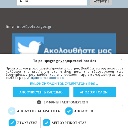
Email:
info@polispages.gr
×
To polispages.gr χρησιμοποιεί cookies
Πρόκειται για μικρά αρχεία/εργαλεία που μας βοηθάνε να οργανώσουμε
καλύτερα την περιήγηση στο e-shop μας, την εξατομίκευση των
διαφημίσεών μας καθώς και την ανάλυση της επισκεψιμότητας της
σελίδας μας.
Διαβάστε περισσότερα
ΕΜΦΆΝΙΣΗ ΌΛΩΝ ΤΩΝ ΣΥΝΕΡΓΑΤΏΝ
(1910) →
ΑΠΟΘΉΚΕΥΣΗ & ΚΛΕΊΣΙΜΟ
ΑΠΟΔΟΧΉ ΌΛΩΝ
ΕΜΦΆΝΙΣΗ ΛΕΠΤΟΜΕΡΕΙΏΝ
ΑΠΟΛΥΤΩΣ ΑΠΑΡΑΙΤΗΤΑ
ΑΠΟΔΟΣΗΣ
Copyright © polispages.gr
Κατασκευή ιστοσελίδων
HellasSITES
ΣΤΟΧΕΥΣΗΣ
ΛΕΙΤΟΥΡΓΙΚΟΤΗΤΑΣ