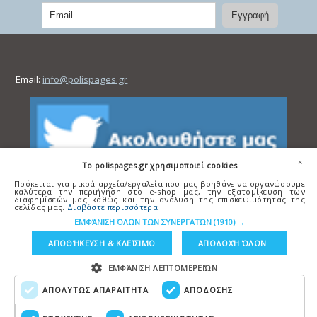
Email:
info@polispages.gr
×
To polispages.gr χρησιμοποιεί cookies
Πρόκειται για μικρά αρχεία/εργαλεία που μας βοηθάνε να οργανώσουμε
καλύτερα την περιήγηση στο e-shop μας, την εξατομίκευση των
διαφημίσεών μας καθώς και την ανάλυση της επισκεψιμότητας της
σελίδας μας.
Διαβάστε περισσότερα
ΕΜΦΆΝΙΣΗ ΌΛΩΝ ΤΩΝ ΣΥΝΕΡΓΑΤΏΝ
(1910) →
ΑΠΟΘΉΚΕΥΣΗ & ΚΛΕΊΣΙΜΟ
ΑΠΟΔΟΧΉ ΌΛΩΝ
ΕΜΦΆΝΙΣΗ ΛΕΠΤΟΜΕΡΕΙΏΝ
ΑΠΟΛΥΤΩΣ ΑΠΑΡΑΙΤΗΤΑ
ΑΠΟΔΟΣΗΣ
Copyright © polispages.gr
Κατασκευή ιστοσελίδων
HellasSITES