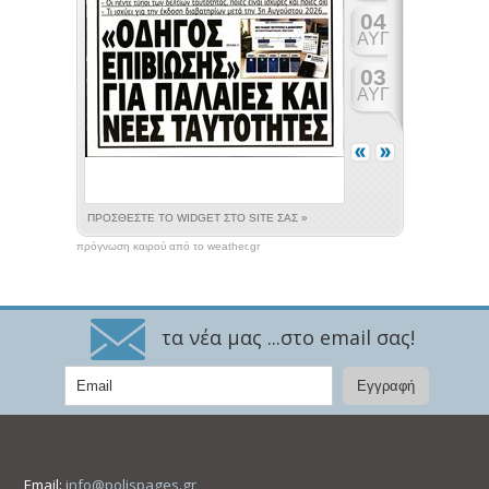
πρόγνωση καιρού από το weather.gr
τα νέα μας ...στο email σας!
Email:
info@polispages.gr