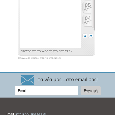
πρόγνωση καιρού από το weather.gr
τα νέα μας ...στο email σας!
Email:
info@polispages.gr