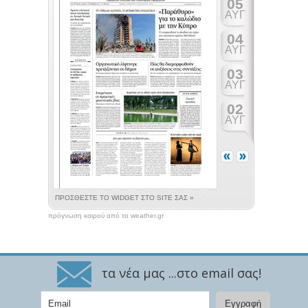
πρόγνωση καιρού από το weather.gr
τα νέα μας ...στο email σας!