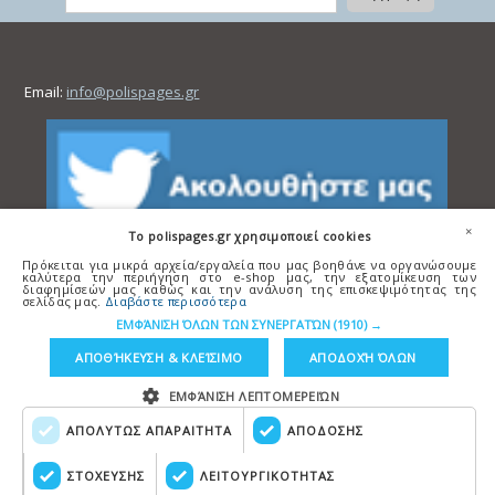
Email:
info@polispages.gr
×
To polispages.gr χρησιμοποιεί cookies
Πρόκειται για μικρά αρχεία/εργαλεία που μας βοηθάνε να οργανώσουμε
καλύτερα την περιήγηση στο e-shop μας, την εξατομίκευση των
διαφημίσεών μας καθώς και την ανάλυση της επισκεψιμότητας της
σελίδας μας.
Διαβάστε περισσότερα
ΕΜΦΆΝΙΣΗ ΌΛΩΝ ΤΩΝ ΣΥΝΕΡΓΑΤΏΝ
(1910) →
ΑΠΟΘΉΚΕΥΣΗ & ΚΛΕΊΣΙΜΟ
ΑΠΟΔΟΧΉ ΌΛΩΝ
ΕΜΦΆΝΙΣΗ ΛΕΠΤΟΜΕΡΕΙΏΝ
ΑΠΟΛΥΤΩΣ ΑΠΑΡΑΙΤΗΤΑ
ΑΠΟΔΟΣΗΣ
Copyright © polispages.gr
Κατασκευή ιστοσελίδων
HellasSITES
ΣΤΟΧΕΥΣΗΣ
ΛΕΙΤΟΥΡΓΙΚΟΤΗΤΑΣ