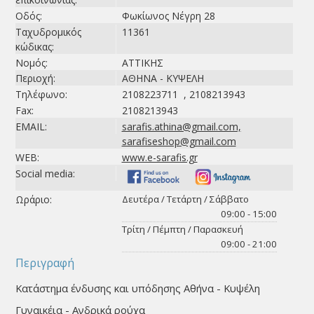
Οδός:
Φωκίωνος Νέγρη 28
Ταχυδρομικός
11361
κώδικας:
Νομός:
ΑΤΤΙΚΗΣ
Περιοχή:
ΑΘΗΝΑ - ΚΥΨΕΛΗ
Τηλέφωνο:
2108223711 , 2108213943
Fax:
2108213943
EMAIL:
sarafis.athina@gmail.com,
sarafiseshop@gmail.com
WEB:
www.e-sarafis.gr
Social media:
Ωράριο:
Δευτέρα / Τετάρτη / Σάββατο
09:00 - 15:00
Τρίτη / Πέμπτη / Παρασκευή
09:00 - 21:00
Περιγραφή
Κατάστημα ένδυσης και υπόδησης Αθήνα - Κυψέλη
Γυναικέια - Ανδρικά ρούχα