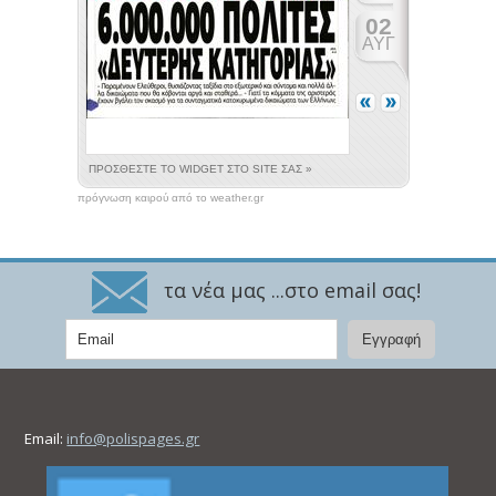
πρόγνωση καιρού από το weather.gr
τα νέα μας ...στο email σας!
Email:
info@polispages.gr