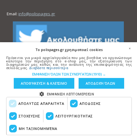
Email:
info@polispages.gr
×
To polispages.gr χρησιμοποιεί cookies
Πρόκειται για μικρά αρχεία/εργαλεία που μας βοηθάνε να οργανώσουμε
καλύτερα την περιήγηση στο e-shop μας, την εξατομίκευση των
διαφημίσεών μας καθώς και την ανάλυση της επισκεψιμότητας της
σελίδας μας.
Διαβάστε περισσότερα
ΕΜΦΆΝΙΣΗ ΌΛΩΝ ΤΩΝ ΣΥΝΕΡΓΑΤΏΝ
(1910) →
ΑΠΟΘΉΚΕΥΣΗ & ΚΛΕΊΣΙΜΟ
ΑΠΟΔΟΧΉ ΌΛΩΝ
ΕΜΦΆΝΙΣΗ ΛΕΠΤΟΜΕΡΕΙΏΝ
ΑΠΟΛΥΤΩΣ ΑΠΑΡΑΙΤΗΤΑ
ΑΠΟΔΟΣΗΣ
Copyright © polispages.gr
Κατασκευή ιστοσελίδων
HellasSITES
ΣΤΟΧΕΥΣΗΣ
ΛΕΙΤΟΥΡΓΙΚΟΤΗΤΑΣ
ΜΗ ΤΑΞΙΝΟΜΗΜΈΝΑ