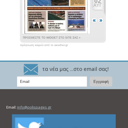
πρόγνωση καιρού από το weather.gr
τα νέα μας ...στο email σας!
Email:
info@polispages.gr