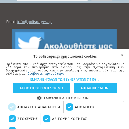
Email:
info@polispages.gr
×
To polispages.gr χρησιμοποιεί cookies
Πρόκειται για μικρά αρχεία/εργαλεία που μας βοηθάνε να οργανώσουμε
καλύτερα την περιήγηση στο e-shop μας, την εξατομίκευση των
διαφημίσεών μας καθώς και την ανάλυση της επισκεψιμότητας της
σελίδας μας.
Διαβάστε περισσότερα
ΕΜΦΆΝΙΣΗ ΌΛΩΝ ΤΩΝ ΣΥΝΕΡΓΑΤΏΝ
(1910) →
ΑΠΟΘΉΚΕΥΣΗ & ΚΛΕΊΣΙΜΟ
ΑΠΟΔΟΧΉ ΌΛΩΝ
ΕΜΦΆΝΙΣΗ ΛΕΠΤΟΜΕΡΕΙΏΝ
ΑΠΟΛΥΤΩΣ ΑΠΑΡΑΙΤΗΤΑ
ΑΠΟΔΟΣΗΣ
Copyright © polispages.gr
Κατασκευή ιστοσελίδων
HellasSITES
ΣΤΟΧΕΥΣΗΣ
ΛΕΙΤΟΥΡΓΙΚΟΤΗΤΑΣ