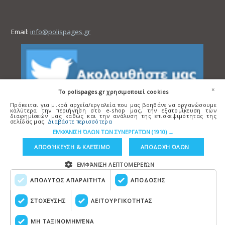
Email:
info@polispages.gr
×
To polispages.gr χρησιμοποιεί cookies
Πρόκειται για μικρά αρχεία/εργαλεία που μας βοηθάνε να οργανώσουμε
καλύτερα την περιήγηση στο e-shop μας, την εξατομίκευση των
διαφημίσεών μας καθώς και την ανάλυση της επισκεψιμότητας της
σελίδας μας.
Διαβάστε περισσότερα
ΕΜΦΆΝΙΣΗ ΌΛΩΝ ΤΩΝ ΣΥΝΕΡΓΑΤΏΝ
(1910) →
ΑΠΟΘΉΚΕΥΣΗ & ΚΛΕΊΣΙΜΟ
ΑΠΟΔΟΧΉ ΌΛΩΝ
ΕΜΦΆΝΙΣΗ ΛΕΠΤΟΜΕΡΕΙΏΝ
ΑΠΟΛΥΤΩΣ ΑΠΑΡΑΙΤΗΤΑ
ΑΠΟΔΟΣΗΣ
Copyright © polispages.gr
Κατασκευή ιστοσελίδων
HellasSITES
ΣΤΟΧΕΥΣΗΣ
ΛΕΙΤΟΥΡΓΙΚΟΤΗΤΑΣ
ΜΗ ΤΑΞΙΝΟΜΗΜΈΝΑ