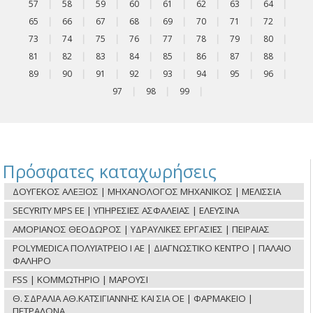
57
|
58
|
59
|
60
|
61
|
62
|
63
|
64
|
65
|
66
|
67
|
68
|
69
|
70
|
71
|
72
|
73
|
74
|
75
|
76
|
77
|
78
|
79
|
80
|
81
|
82
|
83
|
84
|
85
|
86
|
87
|
88
|
89
|
90
|
91
|
92
|
93
|
94
|
95
|
96
|
97
|
98
|
99
|
Πρόσφατες καταχωρήσεις
ΔΟΥΓΕΚΟΣ ΑΛΕΞΙΟΣ | ΜΗΧΑΝΟΛΟΓΟΣ ΜΗΧΑΝΙΚΟΣ | ΜΕΛΙΣΣΙΑ
SECYRITY MPS ΕΕ | ΥΠΗΡΕΣΙΕΣ ΑΣΦΑΛΕΙΑΣ | ΕΛΕΥΣΙΝΑ
ΑΜΟΡΙΑΝΟΣ ΘΕΟΔΩΡΟΣ | ΥΔΡΑΥΛΙΚΕΣ ΕΡΓΑΣΙΕΣ | ΠΕΙΡΑΙΑΣ
POLYMEDICA ΠΟΛΥΪΑΤΡΕΙΟ Ι ΑΕ | ΔΙΑΓΝΩΣΤΙΚΟ ΚΕΝΤΡΟ | ΠΑΛΑΙΟ
ΦΑΛΗΡΟ
FSS | ΚΟΜΜΩΤΗΡΙΟ | ΜΑΡΟΥΣΙ
Θ. ΣΔΡΑΛΙΑ ΑΘ.ΚΑΤΣΙΓΙΑΝΝΗΣ ΚΑΙ ΣΙΑ ΟΕ | ΦΑΡΜΑΚΕΙΟ |
ΠΕΤΡΑΛΩΝΑ