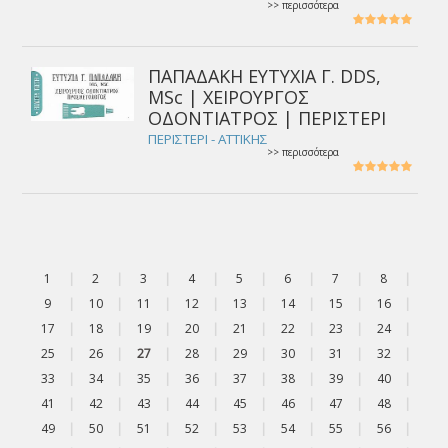
>> περισσότερα
ΠΑΠΑΔΑΚΗ ΕΥΤΥΧΙΑ Γ. DDS,
MSc | ΧΕΙΡΟΥΡΓΟΣ
ΟΔΟΝΤΙΑΤΡΟΣ | ΠΕΡΙΣΤΕΡΙ
ΠΕΡΙΣΤΕΡΙ - ΑΤΤΙΚΗΣ
>> περισσότερα
1
|
2
|
3
|
4
|
5
|
6
|
7
|
8
|
9
|
10
|
11
|
12
|
13
|
14
|
15
|
16
|
17
|
18
|
19
|
20
|
21
|
22
|
23
|
24
|
25
|
26
|
27
|
28
|
29
|
30
|
31
|
32
|
33
|
34
|
35
|
36
|
37
|
38
|
39
|
40
|
41
|
42
|
43
|
44
|
45
|
46
|
47
|
48
|
49
|
50
|
51
|
52
|
53
|
54
|
55
|
56
|