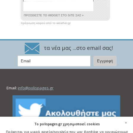
πρόγνωση καιρού από το weather.gr
τα νέα μας ...στο email σας!
Email:
info@polispages.gr
×
To polispages.gr χρησιμοποιεί cookies
Πρόκειται για μικρά αρχεία/εργαλεία που μας βοηθάνε να οργανώσουμε