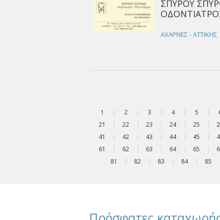
ΣΠΥΡΟΥ ΣΠΥΡ
ΟΔΟΝΤΙΑΤΡΟΣ
ΑΧΑΡΝΕΣ - ΑΤΤΙΚΗΣ
1
|
2
|
3
|
4
|
5
|
21
|
22
|
23
|
24
|
25
|
2
41
|
42
|
43
|
44
|
45
|
4
61
|
62
|
63
|
64
|
65
|
6
81
|
82
|
83
|
84
|
85
Πρόσφατες καταχωρήσ