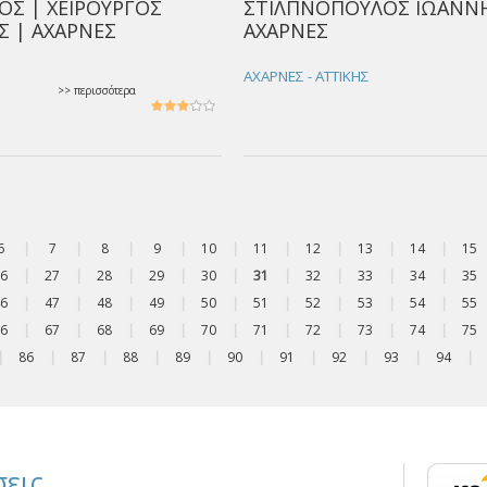
ΟΣ | ΧΕΙΡΟΥΡΓΟΣ
ΣΤΙΛΠΝΟΠΟΥΛΟΣ ΙΩΑΝΝΗ
 | ΑΧΑΡΝΕΣ
ΑΧΑΡΝΕΣ
ΑΧΑΡΝΕΣ - ΑΤΤΙΚΗΣ
>> περισσότερα
6
|
7
|
8
|
9
|
10
|
11
|
12
|
13
|
14
|
15
6
|
27
|
28
|
29
|
30
|
31
|
32
|
33
|
34
|
35
6
|
47
|
48
|
49
|
50
|
51
|
52
|
53
|
54
|
55
6
|
67
|
68
|
69
|
70
|
71
|
72
|
73
|
74
|
75
|
86
|
87
|
88
|
89
|
90
|
91
|
92
|
93
|
94
|
εις