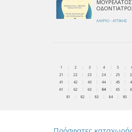
ΜΟΥΡΕΛΑΤΟΣ 
ΟΔΟΝΤΙΑΤΡΟΣ
ΛΑΥΡΙΟ - ΑΤΤΙΚΗΣ
1
|
2
|
3
|
4
|
5
|
21
|
22
|
23
|
24
|
25
|
2
41
|
42
|
43
|
44
|
45
|
4
61
|
62
|
63
|
64
|
65
|
6
81
|
82
|
83
|
84
|
85
Πρόσφατες καταχωρήσ