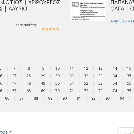
ΦΩΤΙΟΣ | ΧΕΙΡΟΥΡΓΟΣ
ΠΑΠΑΝΑ
 | ΛΑΥΡΙΟ
ΟΛΓΑ | 
ΑΛΙΜΟΣ - ΑΤ
>> περισσότερα
6
|
7
|
8
|
9
|
10
|
11
|
12
|
13
|
14
|
15
6
|
27
|
28
|
29
|
30
|
31
|
32
|
33
|
34
|
35
6
|
47
|
48
|
49
|
50
|
51
|
52
|
53
|
54
|
55
6
|
67
|
68
|
69
|
70
|
71
|
72
|
73
|
74
|
75
|
86
|
87
|
88
|
89
|
90
|
91
|
92
|
93
|
94
|
εις