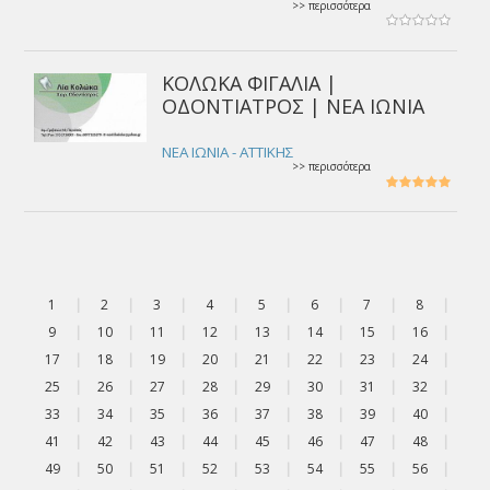
>> περισσότερα
ΚΟΛΩΚΑ ΦΙΓΑΛΙΑ |
ΟΔΟΝΤΙΑΤΡΟΣ | ΝΕΑ ΙΩΝΙΑ
ΝΕΑ ΙΩΝΙΑ - ΑΤΤΙΚΗΣ
>> περισσότερα
1
|
2
|
3
|
4
|
5
|
6
|
7
|
8
|
9
|
10
|
11
|
12
|
13
|
14
|
15
|
16
|
17
|
18
|
19
|
20
|
21
|
22
|
23
|
24
|
25
|
26
|
27
|
28
|
29
|
30
|
31
|
32
|
33
|
34
|
35
|
36
|
37
|
38
|
39
|
40
|
41
|
42
|
43
|
44
|
45
|
46
|
47
|
48
|
49
|
50
|
51
|
52
|
53
|
54
|
55
|
56
|