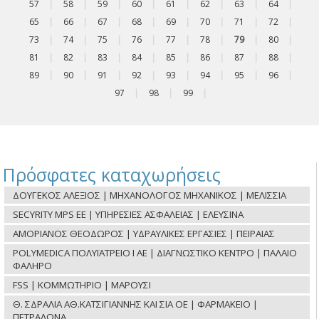
57
|
58
|
59
|
60
|
61
|
62
|
63
|
64
|
65
|
66
|
67
|
68
|
69
|
70
|
71
|
72
|
73
|
74
|
75
|
76
|
77
|
78
|
79
|
80
|
81
|
82
|
83
|
84
|
85
|
86
|
87
|
88
|
89
|
90
|
91
|
92
|
93
|
94
|
95
|
96
|
97
|
98
|
99
|
Πρόσφατες καταχωρήσεις
ΔΟΥΓΕΚΟΣ ΑΛΕΞΙΟΣ | ΜΗΧΑΝΟΛΟΓΟΣ ΜΗΧΑΝΙΚΟΣ | ΜΕΛΙΣΣΙΑ
SECYRITY MPS ΕΕ | ΥΠΗΡΕΣΙΕΣ ΑΣΦΑΛΕΙΑΣ | ΕΛΕΥΣΙΝΑ
ΑΜΟΡΙΑΝΟΣ ΘΕΟΔΩΡΟΣ | ΥΔΡΑΥΛΙΚΕΣ ΕΡΓΑΣΙΕΣ | ΠΕΙΡΑΙΑΣ
POLYMEDICA ΠΟΛΥΪΑΤΡΕΙΟ Ι ΑΕ | ΔΙΑΓΝΩΣΤΙΚΟ ΚΕΝΤΡΟ | ΠΑΛΑΙΟ
ΦΑΛΗΡΟ
FSS | ΚΟΜΜΩΤΗΡΙΟ | ΜΑΡΟΥΣΙ
Θ. ΣΔΡΑΛΙΑ ΑΘ.ΚΑΤΣΙΓΙΑΝΝΗΣ ΚΑΙ ΣΙΑ ΟΕ | ΦΑΡΜΑΚΕΙΟ |
ΠΕΤΡΑΛΩΝΑ