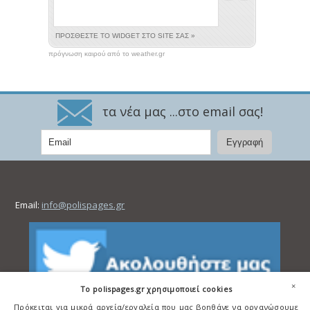
πρόγνωση καιρού από το weather.gr
τα νέα μας ...στο email σας!
Email:
info@polispages.gr
×
To polispages.gr χρησιμοποιεί cookies
Πρόκειται για μικρά αρχεία/εργαλεία που μας βοηθάνε να οργανώσουμε