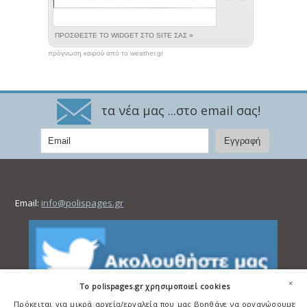
πρόγνωση καιρού από το weather.gr
τα νέα μας ...στο email σας!
Email:
info@polispages.gr
×
To polispages.gr χρησιμοποιεί cookies
Πρόκειται για μικρά αρχεία/εργαλεία που μας βοηθάνε να οργανώσουμε