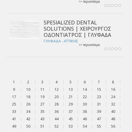
>> περισσότερα
SPESIALIZED DENTAL
SOLUTIONS | ΧΕΙΡΟΥΡΓΟΣ
ΟΔΟΝΤΙΑΤΡΟΣ | ΓΛΥΦΑΔΑ
ΓΛΥΦΑΔΑ - ΑΤΤΙΚΗΣ
>> περισσότερα
1
|
2
|
3
|
4
|
5
|
6
|
7
|
8
|
9
|
10
|
11
|
12
|
13
|
14
|
15
|
16
|
17
|
18
|
19
|
20
|
21
|
22
|
23
|
24
|
25
|
26
|
27
|
28
|
29
|
30
|
31
|
32
|
33
|
34
|
35
|
36
|
37
|
38
|
39
|
40
|
41
|
42
|
43
|
44
|
45
|
46
|
47
|
48
|
49
|
50
|
51
|
52
|
53
|
54
|
55
|
56
|