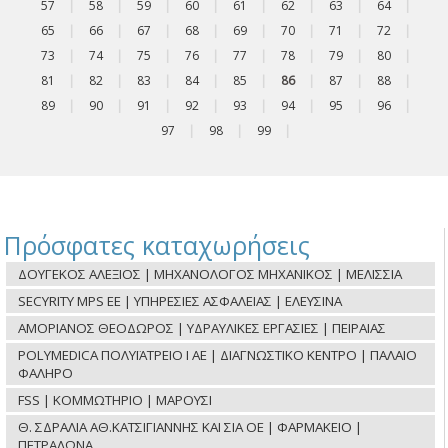
57
|
58
|
59
|
60
|
61
|
62
|
63
|
64
|
65
|
66
|
67
|
68
|
69
|
70
|
71
|
72
|
73
|
74
|
75
|
76
|
77
|
78
|
79
|
80
|
81
|
82
|
83
|
84
|
85
|
86
|
87
|
88
|
89
|
90
|
91
|
92
|
93
|
94
|
95
|
96
|
97
|
98
|
99
|
Πρόσφατες καταχωρήσεις
ΔΟΥΓΕΚΟΣ ΑΛΕΞΙΟΣ | ΜΗΧΑΝΟΛΟΓΟΣ ΜΗΧΑΝΙΚΟΣ | ΜΕΛΙΣΣΙΑ
SECYRITY MPS ΕΕ | ΥΠΗΡΕΣΙΕΣ ΑΣΦΑΛΕΙΑΣ | ΕΛΕΥΣΙΝΑ
ΑΜΟΡΙΑΝΟΣ ΘΕΟΔΩΡΟΣ | ΥΔΡΑΥΛΙΚΕΣ ΕΡΓΑΣΙΕΣ | ΠΕΙΡΑΙΑΣ
POLYMEDICA ΠΟΛΥΪΑΤΡΕΙΟ Ι ΑΕ | ΔΙΑΓΝΩΣΤΙΚΟ ΚΕΝΤΡΟ | ΠΑΛΑΙΟ
ΦΑΛΗΡΟ
FSS | ΚΟΜΜΩΤΗΡΙΟ | ΜΑΡΟΥΣΙ
Θ. ΣΔΡΑΛΙΑ ΑΘ.ΚΑΤΣΙΓΙΑΝΝΗΣ ΚΑΙ ΣΙΑ ΟΕ | ΦΑΡΜΑΚΕΙΟ |
ΠΕΤΡΑΛΩΝΑ