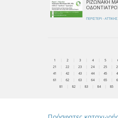
ΡΙΖΩΝΑΚΗ ΜΑ
ΟΔΟΝΤΙΑΤΡΟΣ
ΠΕΡΙΣΤΕΡΙ - ΑΤΤΙΚΗΣ
1
|
2
|
3
|
4
|
5
|
21
|
22
|
23
|
24
|
25
|
2
41
|
42
|
43
|
44
|
45
|
4
61
|
62
|
63
|
64
|
65
|
6
81
|
82
|
83
|
84
|
85
Πρόσφατες καταχωρήσ