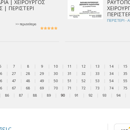
ΡΙΑ | ΧΕΙΡΟΥΡΓΟΣ
ΡΑΥΤΟΠΟ
 | ΠΕΡΙΣΤΕΡΙ
ΧΕΙΡΟΥΡ
ΠΕΡΙΣΤΕΡ
ΠΕΡΙΣΤΕΡΙ - 
>> περισσότερα
6
|
7
|
8
|
9
|
10
|
11
|
12
|
13
|
14
|
15
6
|
27
|
28
|
29
|
30
|
31
|
32
|
33
|
34
|
35
6
|
47
|
48
|
49
|
50
|
51
|
52
|
53
|
54
|
55
6
|
67
|
68
|
69
|
70
|
71
|
72
|
73
|
74
|
75
|
86
|
87
|
88
|
89
|
90
|
91
|
92
|
93
|
94
|
εις