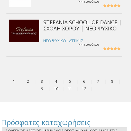
>> περισσότερα
STEFANIA SCHOOL OF DANCE |
ΣΧΟΛΗ ΧΟΡΟΥ | ΝΕΟ ΨΥΧΙΚΟ
ΝΕΟ ΨΥΧΙΚΟ - ΑΤΤΙΚΗΣ
>> περισσότερα
1
|
2
|
3
|
4
|
5
|
6
|
7
|
8
|
9
|
10
|
11
|
12
|
Πρόσφατες καταχωρήσεις
ΔΟΥΓΕΚΟΣ ΑΛΕΞΙΟΣ | ΜΗΧΑΝΟΛΟΓΟΣ ΜΗΧΑΝΙΚΟΣ | ΜΕΛΙΣΣΙΑ