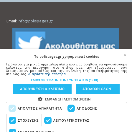
Email:
info@polispages.gr
×
To polispages.gr χρησιμοποιεί cookies
Πρόκειται για μικρά αρχεία/εργαλεία που μας βοηθάνε να οργανώσουμε
καλύτερα την περιήγηση στο e-shop μας, την εξατομίκευση των
διαφημίσεών μας καθώς και την ανάλυση της επισκεψιμότητας της
σελίδας μας.
Διαβάστε περισσότερα
ΕΜΦΆΝΙΣΗ ΌΛΩΝ ΤΩΝ ΣΥΝΕΡΓΑΤΏΝ
(1910) →
ΑΠΟΘΉΚΕΥΣΗ & ΚΛΕΊΣΙΜΟ
ΑΠΟΔΟΧΉ ΌΛΩΝ
ΕΜΦΆΝΙΣΗ ΛΕΠΤΟΜΕΡΕΙΏΝ
ΑΠΟΛΥΤΩΣ ΑΠΑΡΑΙΤΗΤΑ
ΑΠΟΔΟΣΗΣ
Copyright © polispages.gr
Κατασκευή ιστοσελίδων
HellasSITES
ΣΤΟΧΕΥΣΗΣ
ΛΕΙΤΟΥΡΓΙΚΟΤΗΤΑΣ