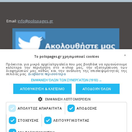
Email:
info@polispages.gr
×
To polispages.gr χρησιμοποιεί cookies
Πρόκειται για μικρά αρχεία/εργαλεία που μας βοηθάνε να οργανώσουμε
καλύτερα την περιήγηση στο e-shop μας, την εξατομίκευση των
διαφημίσεών μας καθώς και την ανάλυση της επισκεψιμότητας της
σελίδας μας.
Διαβάστε περισσότερα
ΕΜΦΆΝΙΣΗ ΌΛΩΝ ΤΩΝ ΣΥΝΕΡΓΑΤΏΝ
(1910) →
ΑΠΟΘΉΚΕΥΣΗ & ΚΛΕΊΣΙΜΟ
ΑΠΟΔΟΧΉ ΌΛΩΝ
ΕΜΦΆΝΙΣΗ ΛΕΠΤΟΜΕΡΕΙΏΝ
ΑΠΟΛΥΤΩΣ ΑΠΑΡΑΙΤΗΤΑ
ΑΠΟΔΟΣΗΣ
Copyright © polispages.gr
Κατασκευή ιστοσελίδων
HellasSITES
ΣΤΟΧΕΥΣΗΣ
ΛΕΙΤΟΥΡΓΙΚΟΤΗΤΑΣ