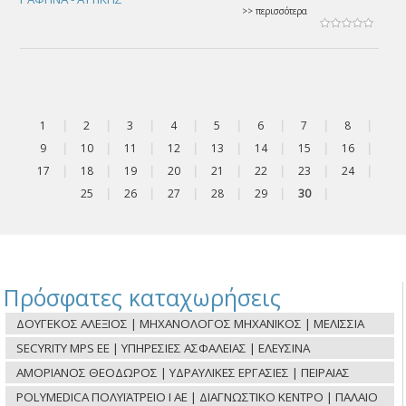
>> περισσότερα
1
|
2
|
3
|
4
|
5
|
6
|
7
|
8
|
9
|
10
|
11
|
12
|
13
|
14
|
15
|
16
|
17
|
18
|
19
|
20
|
21
|
22
|
23
|
24
|
25
|
26
|
27
|
28
|
29
|
30
|
Πρόσφατες καταχωρήσεις
ΔΟΥΓΕΚΟΣ ΑΛΕΞΙΟΣ | ΜΗΧΑΝΟΛΟΓΟΣ ΜΗΧΑΝΙΚΟΣ | ΜΕΛΙΣΣΙΑ
SECYRITY MPS ΕΕ | ΥΠΗΡΕΣΙΕΣ ΑΣΦΑΛΕΙΑΣ | ΕΛΕΥΣΙΝΑ
ΑΜΟΡΙΑΝΟΣ ΘΕΟΔΩΡΟΣ | ΥΔΡΑΥΛΙΚΕΣ ΕΡΓΑΣΙΕΣ | ΠΕΙΡΑΙΑΣ
POLYMEDICA ΠΟΛΥΪΑΤΡΕΙΟ Ι ΑΕ | ΔΙΑΓΝΩΣΤΙΚΟ ΚΕΝΤΡΟ | ΠΑΛΑΙΟ