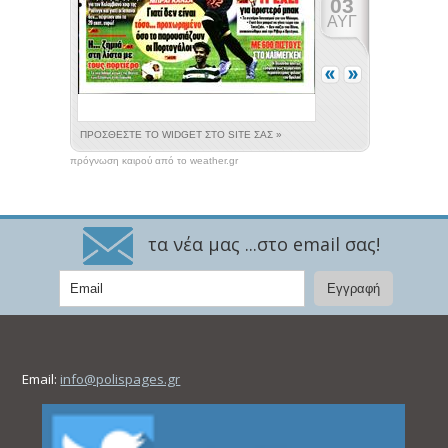
πρόγνωση καιρού από το weather.gr
τα νέα μας ...στο email σας!
Email:
info@polispages.gr