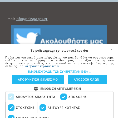
Email:
info@polispages.gr
×
To polispages.gr χρησιμοποιεί cookies
Πρόκειται για μικρά αρχεία/εργαλεία που μας βοηθάνε να οργανώσουμε
καλύτερα την περιήγηση στο e-shop μας, την εξατομίκευση των
διαφημίσεών μας καθώς και την ανάλυση της επισκεψιμότητας της
σελίδας μας.
Διαβάστε περισσότερα
ΕΜΦΆΝΙΣΗ ΌΛΩΝ ΤΩΝ ΣΥΝΕΡΓΑΤΏΝ
(1910) →
ΑΠΟΘΉΚΕΥΣΗ & ΚΛΕΊΣΙΜΟ
ΑΠΟΔΟΧΉ ΌΛΩΝ
ΕΜΦΆΝΙΣΗ ΛΕΠΤΟΜΕΡΕΙΏΝ
ΑΠΟΛΥΤΩΣ ΑΠΑΡΑΙΤΗΤΑ
ΑΠΟΔΟΣΗΣ
Copyright © polispages.gr
Κατασκευή ιστοσελίδων
HellasSITES
ΣΤΟΧΕΥΣΗΣ
ΛΕΙΤΟΥΡΓΙΚΟΤΗΤΑΣ